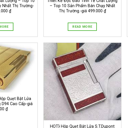
ất Lượng – Top 10
Thiết Kế Độc Đáo Tinh Tế Chất Lượng
 Nhất Thị Trường-
– Top 10 Sản Phẩm Bán Chạy Nhất
.000 ₫
Thị Trường.-giá 499.000 ₫
MORE
READ MORE
Hộp Quẹt Bật Lửa
 D94 Cao Cấp-giá
00 ₫
HOT} Hộp Quẹt Bật Lửa S.T.Dupont