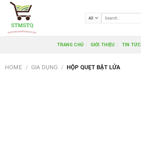
Skip
to
Search
content
for:
TRANG CHỦ
GIỚI THIỆU
TIN TỨC
HOME
/
GIA DỤNG
/
HỘP QUẸT BẬT LỬA