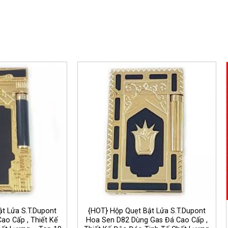
t Lửa S.T.Dupont
{HOT} Hộp Quẹt Bật Lửa S.T.Dupont
ao Cấp , Thiết Kế
Hoa Sen D82 Dùng Gas Đá Cao Cấp ,