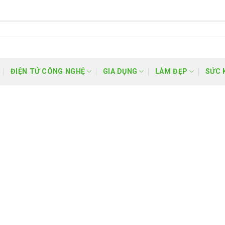
ĐIỆN TỬ CÔNG NGHỆ
GIA DỤNG
LÀM ĐẸP
SỨC 