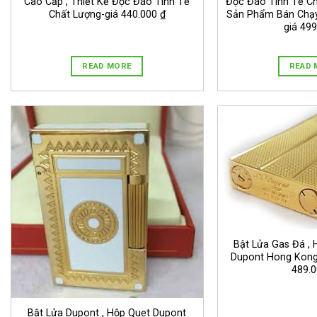
Cao Cấp , Thiết Kế Độc Đáo Tinh Tế
Độc Đáo Tinh Tế Ch
Chất Lượng-giá 440.000 ₫
Sản Phẩm Bán Chạy
giá 499
READ MORE
READ 
Bật Lửa Gas Đá , 
Dupont Hong Kong
489.0
Bật Lửa Dupont , Hộp Quẹt Dupont