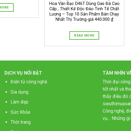
Hoa Văn Bạc D46T Dùng Gas Đá Cao
MORE
Cấp , Thiết Kế Độc Đáo Tinh Tế Chất
Lượng – Top 10 Sản Phẩm Bán Chạy
Nhất Thị Trường-giá 440.000 ₫
READ MORE
DỊCH VỤ NỔI BẬT
TẦM NHÌN V
Điện tử công nghệ
Thời đại công
tốt nhất và t
Gia dụng
thấy điều đó c
Làm đẹp
sieuthimuasa
Công nghệ, điệ
Sức Khỏe
vụ… Những gì 
Thời trang