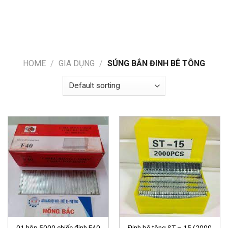
HOME
/
GIA DỤNG
/
SÚNG BẮN ĐINH BÊ TÔNG
01 hộp 5000 chiếc đinh F40
Đinh bê tông ST – 15 (2000