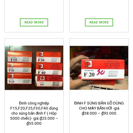
READ MORE
READ MORE
Đinh công nghiệp
ĐINH F SÚNG BẮN GỖ DÙNG
F15,F20,F25,F30,F40 dùng
CHO MÁY BẮN HƠI -giá
cho súng bắn đinh F ( Hộp
₫38.000 – ₫93.000
5000 chiếc)- giá ₫25.000 –
₫55.000