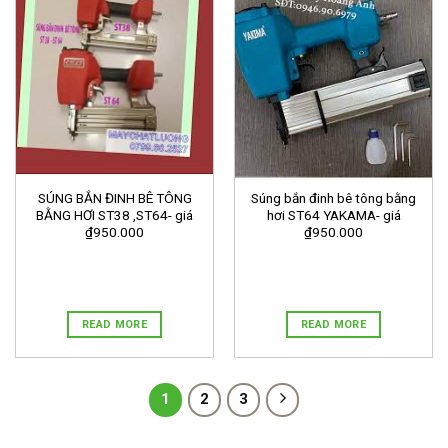
SÚNG BẮN ĐINH BÊ TÔNG
Súng bắn đinh bê tông bằng
BẰNG HƠI ST38 ,ST64- giá
hơi ST64 YAKAMA- giá
₫950.000
₫950.000
READ MORE
READ MORE
1
2
3