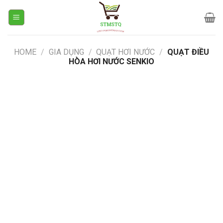
Skip
to
content
HOME
/
GIA DỤNG
/
QUẠT HƠI NƯỚC
/
QUẠT ĐIỀU
HÒA HƠI NƯỚC SENKIO