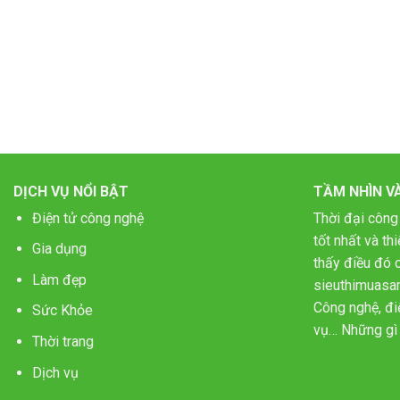
DỊCH VỤ NỔI BẬT
TẦM NHÌN V
Điện tử công nghệ
Thời đại công
tốt nhất và t
Gia dụng
thấy điều đó c
Làm đẹp
sieuthimuasa
Công nghệ, điệ
Sức Khỏe
vụ… Những gì 
Thời trang
Dịch vụ