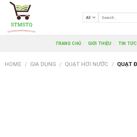
Skip
to
Search
content
for:
TRANG CHỦ
GIỚI THIỆU
TIN TỨC
HOME
/
GIA DỤNG
/
QUẠT HƠI NƯỚC
/
QUẠT Đ