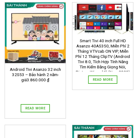
Smart Tivi 40 inch Full HD
Asanzo 40AS350, Miễn Phí 2
Tháng VTVcab ON VIP, Miễn
Phí 12 Tháng ClipTV (Android
Tivi 8.0, Tích Hợp Tính Năng
Tìm Kiếm Bằng Giọng Nói,
Android Tivi Asanzo 32 inch
Picture Wizard II) (New 2020)
32S53 – Bảo hành 2 năm-
Bảo Hành 2 Năm-giá
giá3.860.000 ₫
READ MORE
4.690.000 ₫
READ MORE