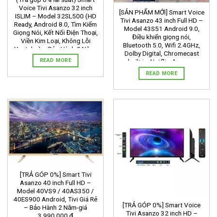
Voice Tivi Asanzo 32 inch
[SẢN PHẨM MỚI] Smart Voice
ISLIM – Model 32SL500 (HD
Tivi Asanzo 43 inch Full HD –
Ready, Android 8.0, Tìm Kiếm
Model 43S51 Android 9.0,
Giọng Nói, Kết Nối Điện Thoại,
Điều khiển giọng nói,
Viền Kim Loại, Không Lỗi
Bluetooth 5.0, Wifi 2.4GHz,
Youtube) – Bảo Hành 2 Năm-
Dolby Digital, Chromecast
giá3.087.000 ₫
READ MORE
built-in, Netflix, Amazon
Prime Video, Clip TV, DVB-T2,
READ MORE
Tivi Giá Rẻ – Bảo Hành 2 Năm-
giá 4.999.000 ₫
[TRẢ GÓP 0%] Smart Tivi
Asanzo 40 inch Full HD –
Model 40VS9 / 40AS350 /
40ES900 Android, Tivi Giá Rẻ
[TRẢ GÓP 0%] Smart Voice
– Bảo Hành 2 Năm-giá
Tivi Asanzo 32 inch HD –
3.990.000 ₫