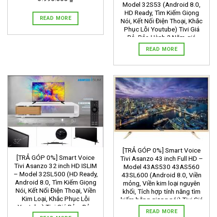
Model 32S53 (Android 8.0,
HD Ready, Tìm Kiếm Giọng
READ MORE
Nói, Kết Nối Điện Thoại, Khắc
Phục Lỗi Youtube) Tivi Giá
Rẻ- Bảo Hành 2 Năm-giá
3.389.000 ₫
READ MORE
[TRẢ GÓP 0%] Smart Voice
[TRẢ GÓP 0%] Smart Voice
Tivi Asanzo 43 inch Full HD –
Tivi Asanzo 32 inch HD ISLIM
Model 43AS530 43AS560
– Model 32SL500 (HD Ready,
43SL600 (Android 8.0, Viền
Android 8.0, Tìm Kiếm Giọng
mỏng, Viền kim loại nguyên
Nói, Kết Nối Điện Thoại, Viền
khối, Tích hợp tính năng tìm
Kim Loại, Khắc Phục Lỗi
kiếm bằng giọng nói) Tivi Giá
Youtube) Tivi Giá Rẻ – Bảo
Rẻ – Bảo Hành 2 Năm-giá
READ MORE
Hành 2 Năm-giá 3.085.000 ₫
4.998.000 ₫