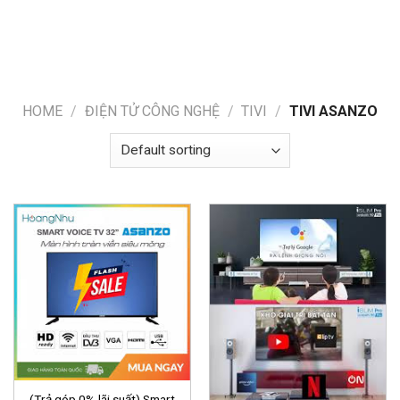
HOME
/
ĐIỆN TỬ CÔNG NGHỆ
/
TIVI
/
TIVI ASANZO
(Trả góp 0% lãi suất) Smart