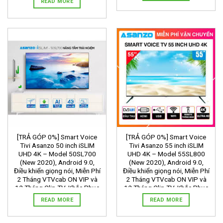
READ MORE
[TRẢ GÓP 0%] Smart Voice
[TRẢ GÓP 0%] Smart Voice
Tivi Asanzo 50 inch iSLIM
Tivi Asanzo 55 inch iSLIM
UHD 4K – Model 50SL700
UHD 4K – Model 55SL800
(New 2020), Android 9.0,
(New 2020), Android 9.0,
Điều khiển giọng nói, Miễn Phí
Điều khiển giọng nói, Miễn Phí
2 Tháng VTVcab ON VIP và
2 Tháng VTVcab ON VIP và
12 Tháng Clip TV, Khắc Phục
12 Tháng Clip TV, Khắc Phục
Lỗi Youtube, Viền Mỏng, Tivi
Lỗi Youtube, Viền Mỏng, Tivi
READ MORE
READ MORE
Giá Rẻ – Bảo Hành 2 năm-giá
Giá Rẻ – Bảo Hành 2 năm-giá
8.090.000 ₫
9.090.000 ₫