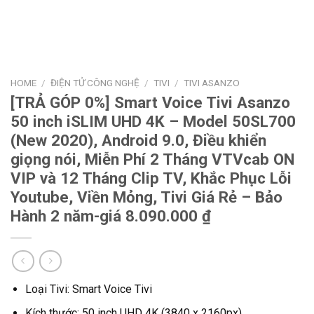
HOME
/
ĐIỆN TỬ CÔNG NGHỆ
/
TIVI
/
TIVI ASANZO
[TRẢ GÓP 0%] Smart Voice Tivi Asanzo
50 inch iSLIM UHD 4K – Model 50SL700
(New 2020), Android 9.0, Điều khiển
giọng nói, Miễn Phí 2 Tháng VTVcab ON
VIP và 12 Tháng Clip TV, Khắc Phục Lỗi
Youtube, Viền Mỏng, Tivi Giá Rẻ – Bảo
Hành 2 năm-giá 8.090.000 ₫
Loại Tivi: Smart Voice Tivi
Kích thước: 50 inch UHD 4K (3840 x 2160px)