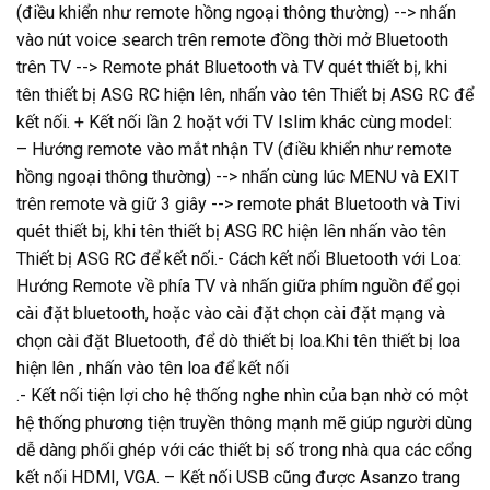
(điều khiển như remote hồng ngoại thông thường) --> nhấn
vào nút voice search trên remote đồng thời mở Bluetooth
trên TV --> Remote phát Bluetooth và TV quét thiết bị, khi
tên thiết bị ASG RC hiện lên, nhấn vào tên Thiết bị ASG RC để
kết nối. + Kết nối lần 2 hoặt với TV Islim khác cùng model:
– Hướng remote vào mắt nhận TV (điều khiển như remote
hồng ngoại thông thường) --> nhấn cùng lúc MENU và EXIT
trên remote và giữ 3 giây --> remote phát Bluetooth và Tivi
quét thiết bị, khi tên thiết bị ASG RC hiện lên nhấn vào tên
Thiết bị ASG RC để kết nối.- Cách kết nối Bluetooth với Loa:
Hướng Remote về phía TV và nhấn giữa phím nguồn để gọi
cài đặt bluetooth, hoặc vào cài đặt chọn cài đặt mạng và
chọn cài đặt Bluetooth, để dò thiết bị loa.Khi tên thiết bị loa
hiện lên , nhấn vào tên loa để kết nối
.- Kết nối tiện lợi cho hệ thống nghe nhìn của bạn nhờ có một
hệ thống phương tiện truyền thông mạnh mẽ giúp người dùng
dễ dàng phối ghép với các thiết bị số trong nhà qua các cổng
kết nối HDMI, VGA. – Kết nối USB cũng được Asanzo trang