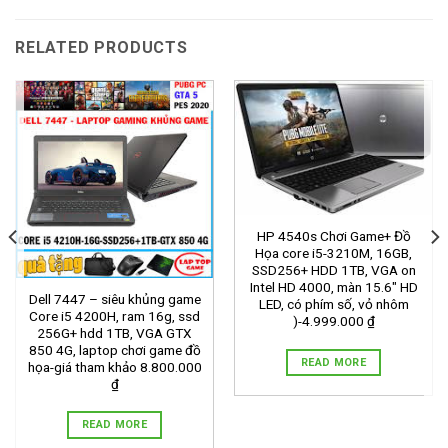
RELATED PRODUCTS
HP 4540s Chơi Game+ Đồ
Họa core i5-3210M, 16GB,
SSD256+ HDD 1TB, VGA on
Intel HD 4000, màn 15.6″ HD
Dell 7447 – siêu khủng game
LED, có phím số, vỏ nhôm
Core i5 4200H, ram 16g, ssd
)-4.999.000 ₫
256G+ hdd 1TB, VGA GTX
850 4G, laptop chơi game đồ
READ MORE
họa-giá tham khảo 8.800.000
₫
READ MORE