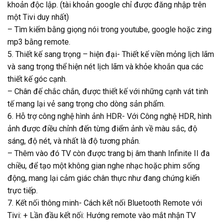
khoản độc lập. (tài khoản google chỉ được đăng nhập trên
một Tivi duy nhất)
– Tìm kiếm bằng giọng nói trong youtube, google hoặc zing
mp3 bằng remote.
5. Thiết kế sang trọng – hiện đại- Thiết kế viền mỏng lịch lãm
và sang trọng thể hiện nét lịch lãm và khỏe khoắn qua các
thiết kế góc cạnh.
– Chân đế chắc chắn, được thiết kế với những cạnh vát tinh
tế mang lại vẻ sang trọng cho dòng sản phẩm.
6. Hỗ trợ công nghệ hình ảnh HDR- Với Công nghệ HDR, hình
ảnh được điều chỉnh đến từng điểm ảnh về màu sắc, độ
sáng, độ nét, và nhất là độ tương phản.
– Thêm vào đó TV còn được trang bị âm thanh Infinite II đa
chiều, để tạo một không gian nghe nhạc hoặc phim sống
động, mang lại cảm giác chân thực như đang chứng kiến
trực tiếp.
7. Kết nối thông minh- Cách kết nối Bluetooth Remote với
Tivi: + Lần đầu kết nối: Hướng remote vào mắt nhận TV