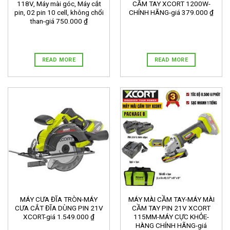
118V, Máy mài góc, Máy cắt
CẦM TAY XCORT 1200W-
pin, 02 pin 10 cell, không chổi
CHÍNH HÃNG-giá 379.000 ₫
than-giá 750.000 ₫
READ MORE
READ MORE
MÁY CƯA ĐĨA TRÒN-MÁY
MÁY MÀI CẦM TAY-MÁY MÀI
CƯA CẮT ĐĨA DÙNG PIN 21V
CẦM TAY PIN 21V XCORT
XCORT-giá 1.549.000 ₫
115MM-MÁY CỰC KHỎE-
HÀNG CHÍNH HÃNG-giá