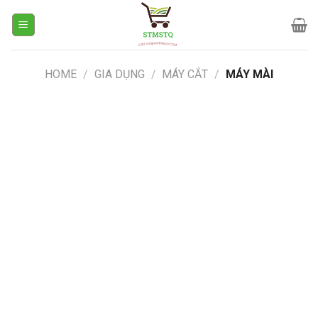
Skip
to
content
HOME
/
GIA DỤNG
/
MÁY CẮT
/
MÁY MÀI