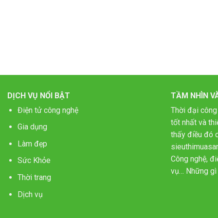
DỊCH VỤ NỔI BẬT
TẦM NHÌN V
Điện tử công nghệ
Thời đại công
tốt nhất và t
Gia dụng
thấy điều đó c
Làm đẹp
sieuthimuasa
Công nghệ, điệ
Sức Khỏe
vụ… Những gì 
Thời trang
Dịch vụ