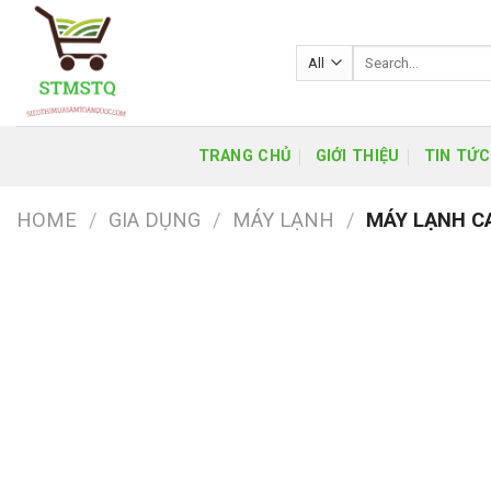
Skip
to
Search
content
for:
TRANG CHỦ
GIỚI THIỆU
TIN TỨC
HOME
/
GIA DỤNG
/
MÁY LẠNH
/
MÁY LẠNH C