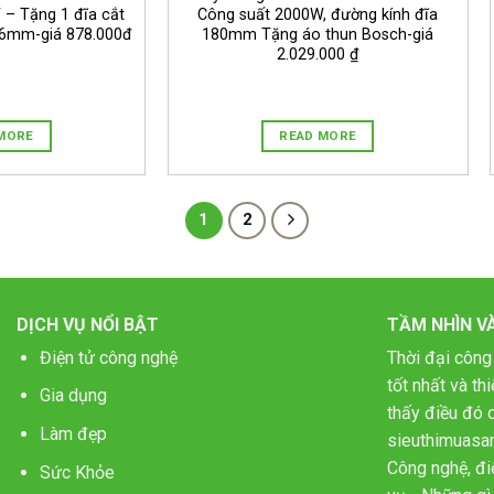
 – Tặng 1 đĩa cắt
Công suất 2000W, đường kính đĩa
16mm-giá 878.000đ
180mm Tặng áo thun Bosch-giá
2.029.000 ₫
MORE
READ MORE
1
2
DỊCH VỤ NỔI BẬT
TẦM NHÌN V
Điện tử công nghệ
Thời đại công
tốt nhất và t
Gia dụng
thấy điều đó c
Làm đẹp
sieuthimuasa
Công nghệ, điệ
Sức Khỏe