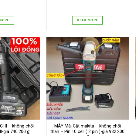
MORE
READ MORE
CHI – không chổi
MÁY Mài Cắt makita – không chổi
ll-giá 740.200 ₫
than – Pin 10 cell ( 2 pin )-giá 932.200