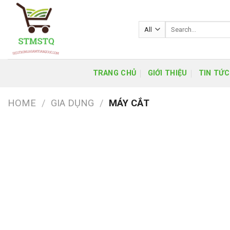
Skip
to
Search
content
for:
TRANG CHỦ
GIỚI THIỆU
TIN TỨC
HOME
/
GIA DỤNG
/
MÁY CẮT