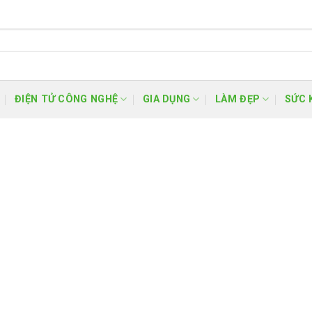
ĐIỆN TỬ CÔNG NGHỆ
GIA DỤNG
LÀM ĐẸP
SỨC 