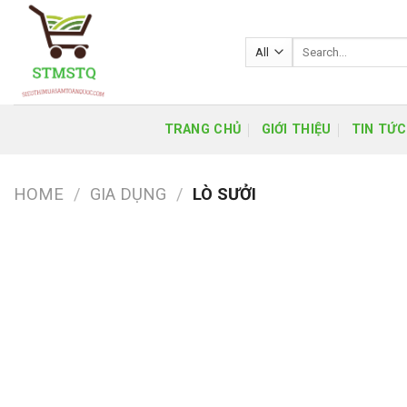
Skip
to
Search
content
for:
TRANG CHỦ
GIỚI THIỆU
TIN TỨC
HOME
/
GIA DỤNG
/
LÒ SƯỞI