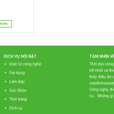
MORE
DỊCH VỤ NỔI BẬT
TẦM NHÌN V
Điện tử công nghệ
Thời đại công
tốt nhất và t
Gia dụng
thấy điều đó c
Làm đẹp
sieuthimuasa
Công nghệ, điệ
Sức Khỏe
vụ… Những gì 
Thời trang
Dịch vụ