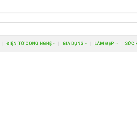
ĐIỆN TỬ CÔNG NGHỆ
GIA DỤNG
LÀM ĐẸP
SỨC 