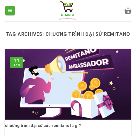
Skip
to
content
TAG ARCHIVES:
CHƯƠNG TRÌNH ĐẠI SỨ REMITANO
14
Th8
chương trình đại sứ của remitano là gì?