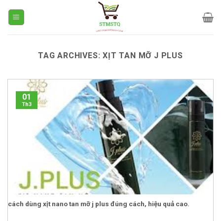
Skip
to
content
TAG ARCHIVES:
XỊT TAN MỠ J PLUS
01
Th3
cách dùng xịt nano tan mỡ j plus đúng cách, hiệu quả cao.