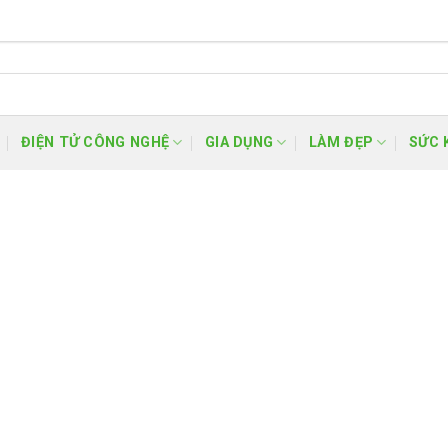
ĐIỆN TỬ CÔNG NGHỆ
GIA DỤNG
LÀM ĐẸP
SỨC 