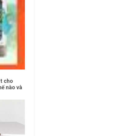
t cho
hế nào và