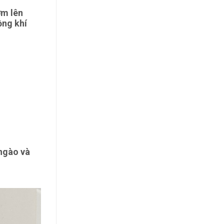
ơm lên
ồng khí
 ngào và