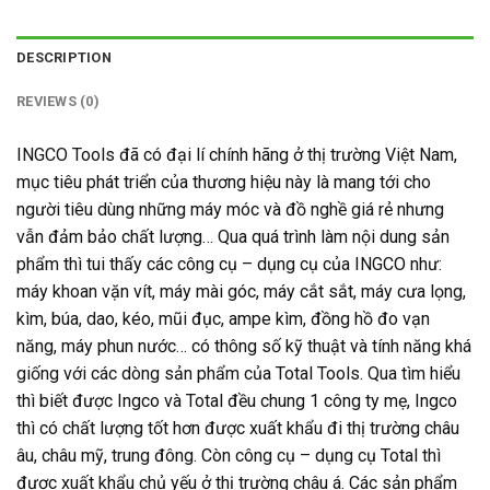
DESCRIPTION
REVIEWS (0)
INGCO Tools đã có đại lí chính hãng ở thị trường Việt Nam,
mục tiêu phát triển của thương hiệu này là mang tới cho
người tiêu dùng những máy móc và đồ nghề giá rẻ nhưng
vẫn đảm bảo chất lượng… Qua quá trình làm nội dung sản
phẩm thì tui thấy các công cụ – dụng cụ của INGCO như:
máy khoan vặn vít, máy mài góc, máy cắt sắt, máy cưa lọng,
kìm, búa, dao, kéo, mũi đục, ampe kìm, đồng hồ đo vạn
năng, máy phun nước… có thông số kỹ thuật và tính năng khá
giống với các dòng sản phẩm của Total Tools. Qua tìm hiểu
thì biết được Ingco và Total đều chung 1 công ty mẹ, Ingco
thì có chất lượng tốt hơn được xuất khẩu đi thị trường châu
âu, châu mỹ, trung đông. Còn công cụ – dụng cụ Total thì
được xuất khẩu chủ yếu ở thị trường châu á. Các sản phẩm