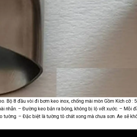
t keo. Bộ 8 đầu vòi đi bơm keo inox, chống mài mòn Gồm Kích cỡ
i nhẵn. – Đường keo bắn ra bóng, không bị lộ vết xước. – Mỗi đ
 tường. – Đặc biệt là tường tô chát xong mà chưa sơn. Ae sẽ khôn