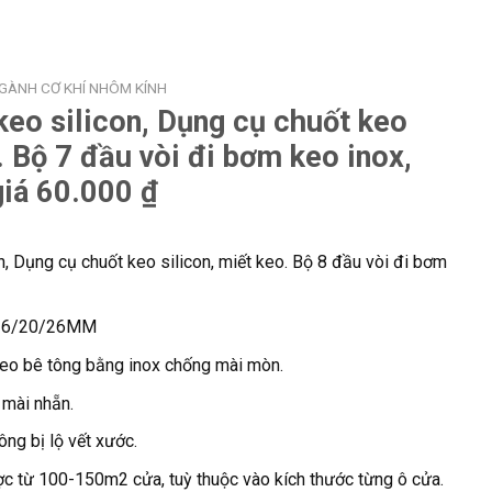
NGÀNH CƠ KHÍ NHÔM KÍNH
keo silicon, Dụng cụ chuốt keo
. Bộ 7 đầu vòi đi bơm keo inox,
iá 60.000 ₫
n, Dụng cụ chuốt keo silicon, miết keo. Bộ 8 đầu vòi đi bơm
/16/20/26MM
keo bê tông bằng inox chống mài mòn.
 mài nhẵn.
ng bị lộ vết xước.
c từ 100-150m2 cửa, tuỳ thuộc vào kích thước từng ô cửa.