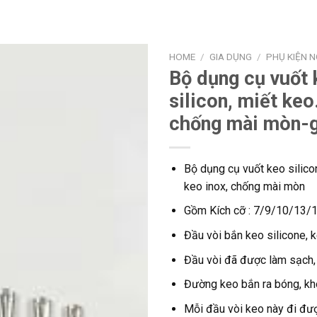
HOME
/
GIA DỤNG
/
PHỤ KIỆN 
Bộ dụng cụ vuốt 
silicon, miết keo
chống mài mòn-g
Bộ dụng cụ vuốt keo silico
keo inox, chống mài mòn
Gồm Kích cỡ : 7/9/10/13
Đầu vòi bắn keo silicone, 
Đầu vòi đã được làm sạch,
Đường keo bắn ra bóng, khô
Mỗi đầu vòi keo này đi đượ