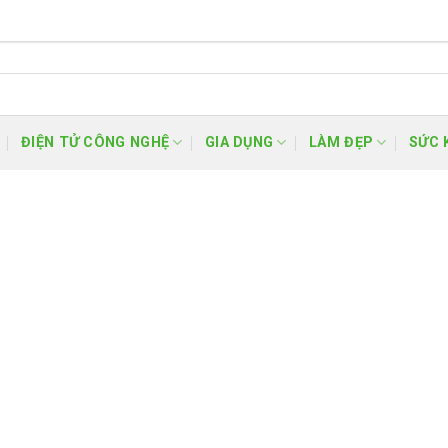
ĐIỆN TỬ CÔNG NGHỆ
GIA DỤNG
LÀM ĐẸP
SỨC 