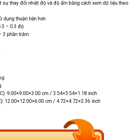
t sự thay đổi nhiệt độ và độ ẩm bằng cách xem dữ liệu theo
ử dụng thuận tiện hơn
0.3 – 0.3 độ
– 3 phần trăm
ộ
kg
g
 C): 9.00×9.00×3.00 cm / 3.54×3.54×1.18 inch
C): 12.00×12.00×6.00 cm / 4.72×4.72×2.36 inch