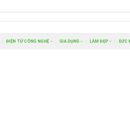
ĐIỆN TỬ CÔNG NGHỆ
GIA DỤNG
LÀM ĐẸP
SỨC 