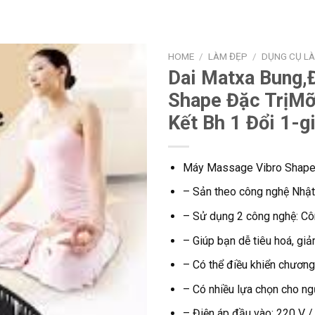
HOME
/
LÀM ĐẸP
/
DỤNG CỤ L
Dai Matxa Bung,
Shape Đặc TrịM
Kết Bh 1 Đổi 1-g
Máy Massage Vibro Shap
– Sản theo công nghệ Nhậ
– Sử dụng 2 công nghệ: Cô
– Giúp bạn dễ tiêu hoá, gi
– Có thể điều khiển chương t
– Có nhiều lựa chọn cho ng
– Điện áp đầu vào: 220 V 