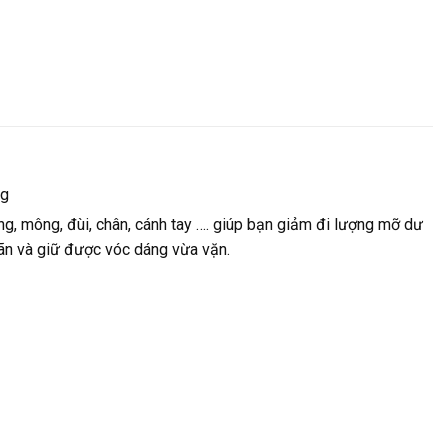
ng
, mông, đùi, chân, cánh tay …. giúp bạn giảm đi lượng mỡ dư
iãn và giữ được vóc dáng vừa vặn.