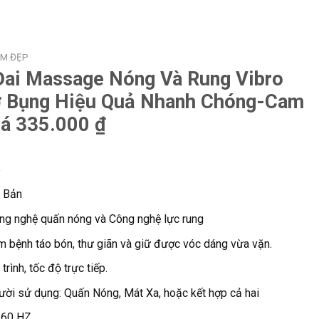
ÀM ĐẸP
Đai Massage Nóng Và Rung Vibro
ỡ Bụng Hiệu Quả Nhanh Chóng-Cam
iá 335.000 ₫
e
t Bản
ng nghệ quấn nóng và Công nghệ lực rung
ảm bệnh táo bón, thư giãn và giữ được vóc dáng vừa vặn.
rình, tốc độ trực tiếp.
ười sử dụng: Quấn Nóng, Mát Xa, hoặc kết hợp cả hai
/ 60 HZ