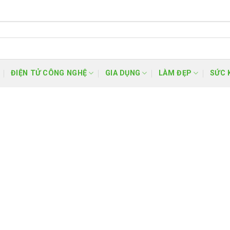
ĐIỆN TỬ CÔNG NGHỆ
GIA DỤNG
LÀM ĐẸP
SỨC 