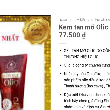
HOME
/
LÀM ĐẸP
/
DỤNG CỤ L
Kem tan mỡ Olic
77.500 ₫
GEL TAN MỠ OLIC DO CÔ
THƯƠNG HIỆU OLIC
Olic là công ty chuyên cu
Nhà máy của Olic được sản
sản phẩm olic đều được đôn
Thanh hương (lan cave) , T
Đặc biệt Olic vinh danh xuấ
trình hãy chọn giá đúng Sh
phẩm olic và định cư ở nư