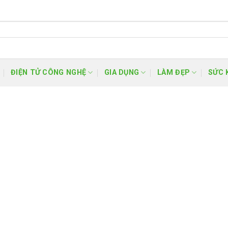
ĐIỆN TỬ CÔNG NGHỆ
GIA DỤNG
LÀM ĐẸP
SỨC 