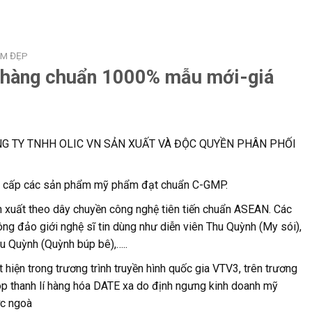
ÀM ĐẸP
 hàng chuẩn 1000% mẫu mới-giá
NG TY TNHH OLIC VN SẢN XUẤT VÀ ĐỘC QUYỀN PHÂN PHỐI
ng cấp các sản phẩm mỹ phẩm đạt chuẩn C-GMP.
 xuất theo dây chuyền công nghệ tiên tiến chuẩn ASEAN. Các
g đảo giới nghệ sĩ tin dùng như diễn viên Thu Quỳnh (My sói),
hu Quỳnh (Quỳnh búp bê),…..
t hiện trong trương trình truyền hình quốc gia VTV3, trên trương
op thanh lí hàng hóa DATE xa do định ngưng kinh doanh mỹ
ớc ngoà