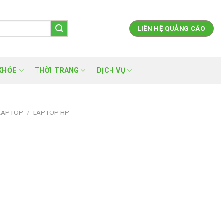
LIÊN HỆ QUẢNG CÁO
KHỎE
THỜI TRANG
DỊCH VỤ
LAPTOP
/
LAPTOP HP