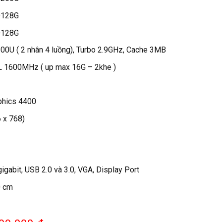
D128G
D128G
-4300U ( 2 nhân 4 luồng), Turbo 2.9GHz, Cache 3MB
L 1600MHz ( up max 16G – 2khe )
aphics 4400
 x 768)
gigabit, USB 2.0 và 3.0, VGA, Display Port
0 cm