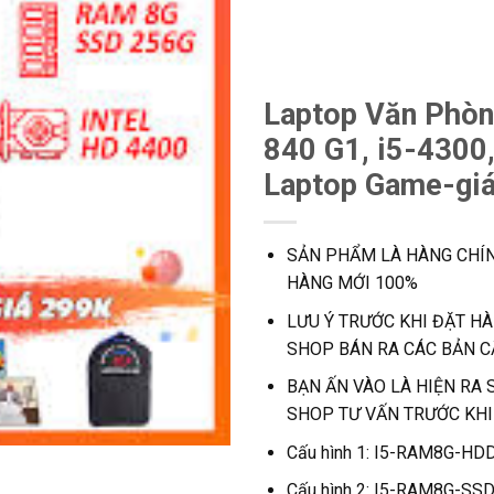
Laptop Văn Phòn
840 G1, i5-4300,
Laptop Game-giá
SẢN PHẨM LÀ HÀNG CHÍN
HÀNG MỚI 100%
LƯU Ý TRƯỚC KHI ĐẶT H
SHOP BÁN RA CÁC BẢN C
BẠN ẤN VÀO LÀ HIỆN RA 
SHOP TƯ VẤN TRƯỚC KH
Cấu hình 1: I5-RAM8G-HD
Cấu hình 2: I5-RAM8G-SS