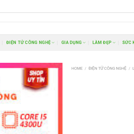
ĐIỆN TỬ CÔNG NGHỆ
GIA DỤNG
LÀM ĐẸP
SỨC 
HOME
/
ĐIỆN TỬ CÔNG NGHỆ
/