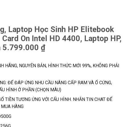
g, Laptop Học Sinh HP Elitebook
 Card On Intel HD 4400, Laptop HP,
 5.799.000 ₫
H HÃNG, NGUYÊN BẢN, HÌNH THỨC MỚI 99%, KHÔNG PHẢI
ÀNG: ĐỂ ĐÁP ỨNG NHU CẦU NÂNG CẤP RAM VÀ Ổ CỨNG,
ẤU HÌNH Ở PHẦN (CHỌN MÀU)
SỐ TIỀN TƯƠNG ỨNG VỚI CẤU HÌNH. NHẮN TIN CHAT ĐỂ
I MUA HÀNG
D500G
D256G