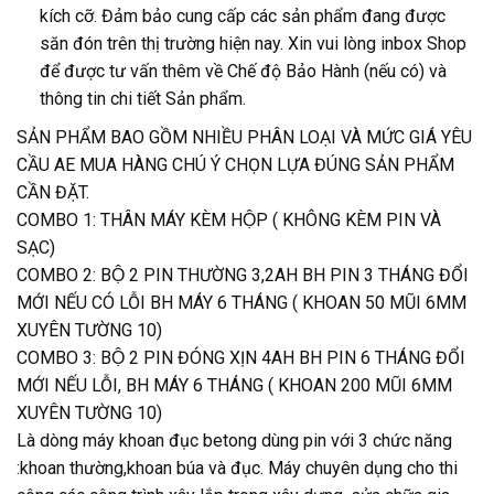
kích cỡ. Đảm bảo cung cấp các sản phẩm đang được
săn đón trên thị trường hiện nay. Xin vui lòng inbox Shop
để được tư vấn thêm về Chế độ Bảo Hành (nếu có) và
thông tin chi tiết Sản phẩm.
SẢN PHẨM BAO GỒM NHIỀU PHÂN LOẠI VÀ MỨC GIÁ YÊU
CẦU AE MUA HÀNG CHÚ Ý CHỌN LỰA ĐÚNG SẢN PHẨM
CẦN ĐẶT.
COMBO 1: THÂN MÁY KÈM HỘP ( KHÔNG KÈM PIN VÀ
SẠC)
COMBO 2: BỘ 2 PIN THƯỜNG 3,2AH BH PIN 3 THÁNG ĐỔI
MỚI NẾU CÓ LỖI BH MÁY 6 THÁNG ( KHOAN 50 MŨI 6MM
XUYÊN TƯỜNG 10)
COMBO 3: BỘ 2 PIN ĐÓNG XỊN 4AH BH PIN 6 THÁNG ĐỔI
MỚI NẾU LỖI, BH MÁY 6 THÁNG ( KHOAN 200 MŨI 6MM
XUYÊN TƯỜNG 10)
Là dòng máy khoan đục betong dùng pin với 3 chức năng
:khoan thường,khoan búa và đục. Máy chuyên dụng cho thi