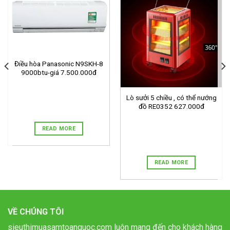
Điều hòa Panasonic N9SKH-8
9000btu-giá 7.500.000đ
Lò sưởi 5 chiều , có thể nướng
đồ RE0352 627.000đ
READ MORE
READ MORE
VỀ CHÚNG TÔI
sieuthimuasamtoanquoc.com luôn mang đến cho khách hàng