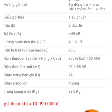
4 chiều
Hướng gió thổi
Tự động trái – phải
Điều chỉnh lên – xuống
Kiểu gió thổi
Tiêu chuẩn
Tốc độ
3 tốc độ
Độ ồn (dB)
≤ 65 dB
Lượng nước tiêu thụ (L/H)
4 – 6 L/H
Thể tích bình chứa nước (L)
70 L
Kích thước máy ( Dài x Rộng x Cao)
860x515x1.400 MM
Diện tích làm mát (M²)
45 – 55 M²
Chức năng hẹn giờ (H)
24
Chức năng Ion
Không
Trọng lượng máy (Kg)
33.5 Kg
giá tham khảo 10.990.000 ₫