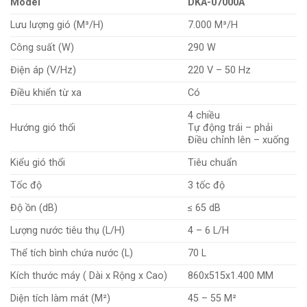
Model
DKA-07000A
Lưu lượng gió (M³/H)
7.000 M³/H
Công suất (W)
290 W
Điện áp (V/Hz)
220 V – 50 Hz
Điều khiển từ xa
Có
4 chiều
Hướng gió thổi
Tự động trái – phải
Điều chỉnh lên – xuống
Kiểu gió thổi
Tiêu chuẩn
Tốc độ
3 tốc độ
Độ ồn (dB)
≤ 65 dB
Lượng nước tiêu thụ (L/H)
4 – 6 L/H
Thể tích bình chứa nước (L)
70 L
Kích thước máy ( Dài x Rộng x Cao)
860x515x1.400 MM
Diện tích làm mát (M²)
45 – 55 M²