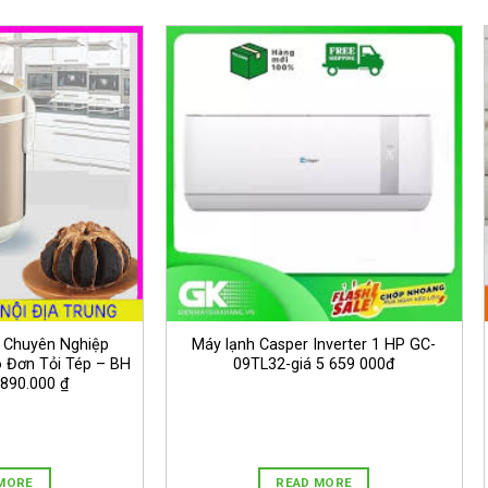
 Chuyên Nghiệp
Máy lạnh Casper Inverter 1 HP GC-
 Đơn Tỏi Tép – BH
09TL32-giá 5 659 000đ
 890.000 ₫
MORE
READ MORE