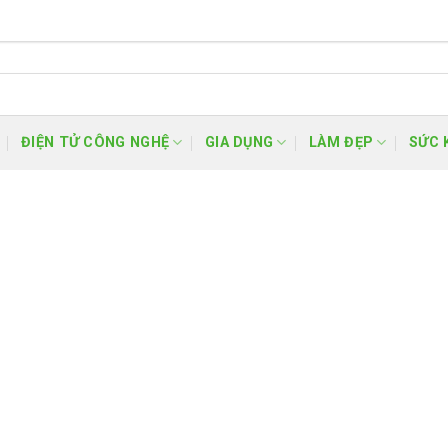
ĐIỆN TỬ CÔNG NGHỆ
GIA DỤNG
LÀM ĐẸP
SỨC 