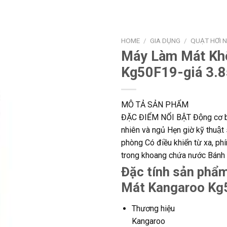
HOME
/
GIA DỤNG
/
QUẠT HƠI 
Máy Làm Mát Khô
Kg50F19-giá 3.8
MÔ TẢ SẢN PHẨM
ĐẶC ĐIỂM NỔI BẬT Động cơ bằng 
nhiên và ngủ Hẹn giờ kỹ thuâ
phòng Có điều khiển từ xa,
trong khoang chứa nước Bánh xe
Đặc tính sản phẩ
Mát Kangaroo Kg
Thương hiệu
Kangaroo