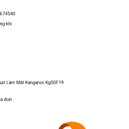
674540
ng khí
uạt Làm Mát Kangaroo Kg50F19
óa đơn