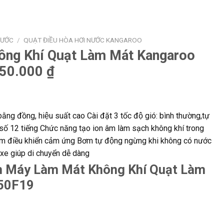
NƯỚC
/
QUẠT ĐIỀU HÒA HƠI NƯỚC KANGAROO
ng Khí Quạt Làm Mát Kangaroo
50.000 ₫
đồng, hiệu suất cao Cài đặt 3 tốc độ gió: bình thường,tự
̣t số 12 tiếng Chức năng tạo ion âm làm sạch không khí trong
 phím điều khiển cảm ứng Bơm tự động ngừng khi không có nước
 giúp di chuyển dễ dàng
m Máy Làm Mát Không Khí Quạt Làm
50F19