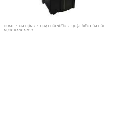
HOME
/
GIA DỤNG
/
QUẠT HƠI NƯỚC
/
QUẠT ĐIỀU HÒA HƠI
NƯỚC KANGAROO