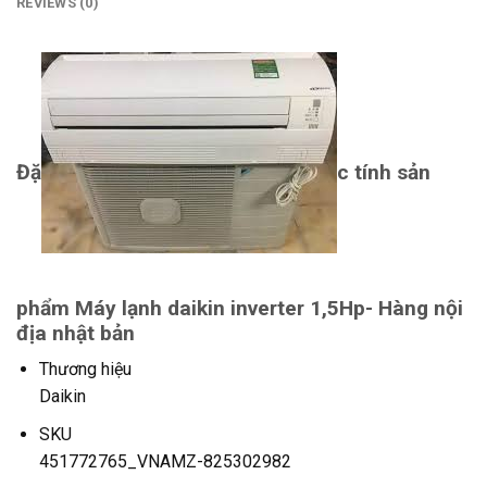
REVIEWS (0)
Đặ
c tính sản
phẩm Máy lạnh daikin inverter 1,5Hp- Hàng nội
địa nhật bản
Thương hiệu
Daikin
SKU
451772765_VNAMZ-825302982