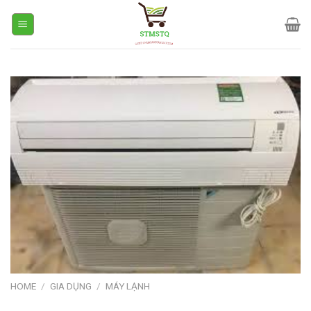
Skip
to
content
HOME
/
GIA DỤNG
/
MÁY LẠNH