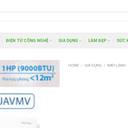
ĐIỆN TỬ CÔNG NGHỆ
GIA DỤNG
LÀM ĐẸP
SỨC 
HOME
/
GIA DỤNG
/
MÁY LẠNH