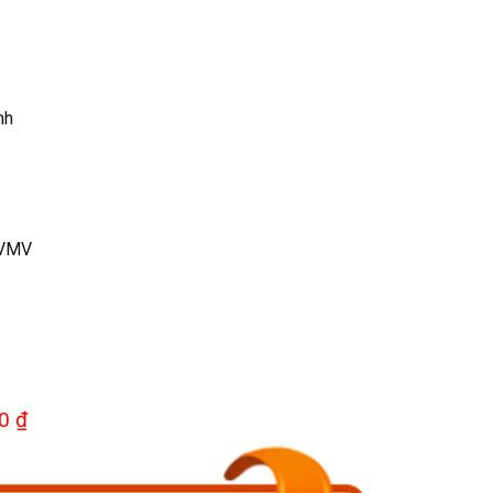
nh
VMV
0 ₫