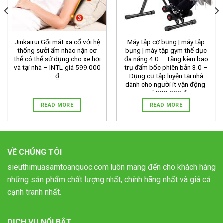
Jinkairui Gối mát xa cổ với hệ
Máy tập cơ bụng | máy tập
thống sưởi ấm nhào nặn cơ
bụng | máy tập gym thể dục
thể có thể sử dụng cho xe hơi
đa năng 4.0 – Tặng kèm bao
và tại nhà – INTL-giá 599.000
trụ đấm bốc phiên bản 3.0 –
₫
Dụng cụ tập luyện tại nhà
dành cho người ít vận động-
giá 899.000 ₫
READ MORE
READ MORE
VỀ CHÚNG TÔI
sieuthimuasamtoanquoc.com luôn mang đến cho khách hàng
những sản phẩm chất lượng nhất, chính hãng nhất và giá cả
cạnh tranh nhất.
DỊCH VỤ NỔI BẬT