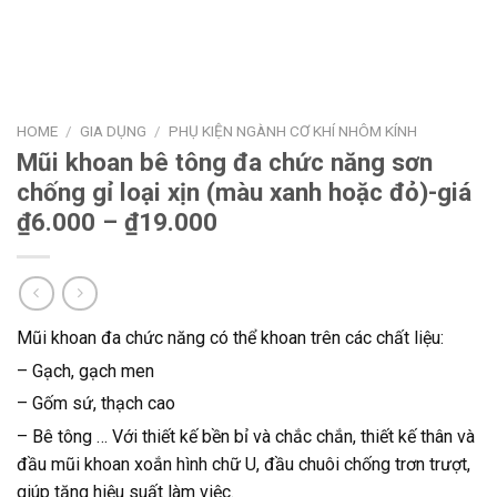
HOME
/
GIA DỤNG
/
PHỤ KIỆN NGÀNH CƠ KHÍ NHÔM KÍNH
Mũi khoan bê tông đa chức năng sơn
chống gỉ loại xịn (màu xanh hoặc đỏ)-giá
₫6.000 – ₫19.000
Mũi khoan đa chức năng có thể khoan trên các chất liệu:
– Gạch, gạch men
– Gốm sứ, thạch cao
– Bê tông … Với thiết kế bền bỉ và chắc chắn, thiết kế thân và
đầu mũi khoan xoắn hình chữ U, đầu chuôi chống trơn trượt,
giúp tăng hiệu suất làm việc.