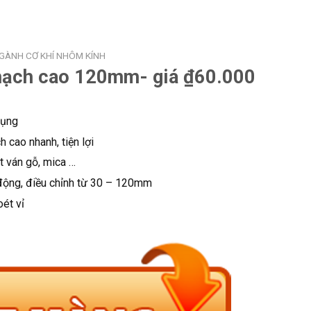
NGÀNH CƠ KHÍ NHÔM KÍNH
thạch cao 120mm- giá ₫60.000
dụng
 cao nhanh, tiện lợi
t ván gỗ, mica …
động, điều chỉnh từ 30 – 120mm
oét vỉ