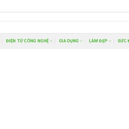
ĐIỆN TỬ CÔNG NGHỆ
GIA DỤNG
LÀM ĐẸP
SỨC 