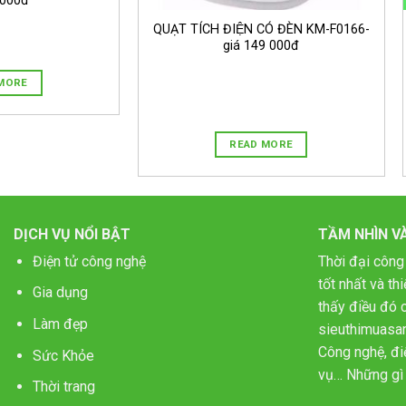
 000đ
QUẠT TÍCH ĐIỆN CÓ ĐÈN KM-F0166-
giá 149 000đ
MORE
READ MORE
DỊCH VỤ NỔI BẬT
TẦM NHÌN V
Điện tử công nghệ
Thời đại công
tốt nhất và t
Gia dụng
thấy điều đó c
Làm đẹp
sieuthimuasa
Công nghệ, điệ
Sức Khỏe
vụ… Những gì 
Thời trang