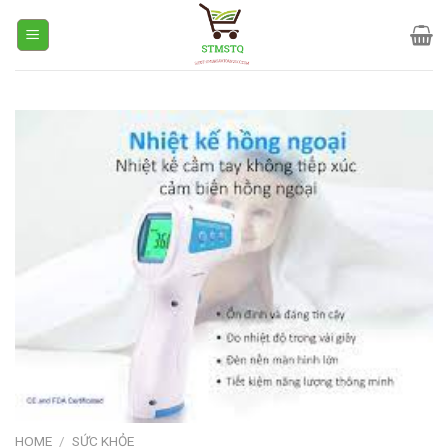
Skip
to
content
HOME
/
SỨC KHỎE