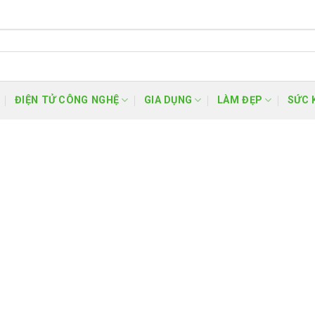
ĐIỆN TỬ CÔNG NGHỆ
GIA DỤNG
LÀM ĐẸP
SỨC 