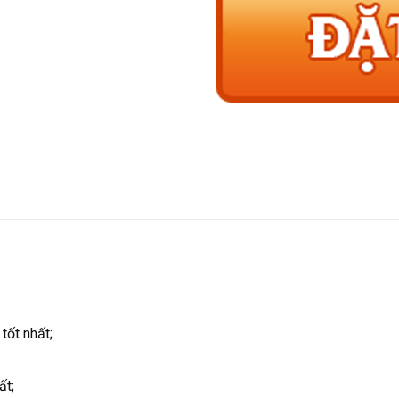
tốt nhất;
ất;