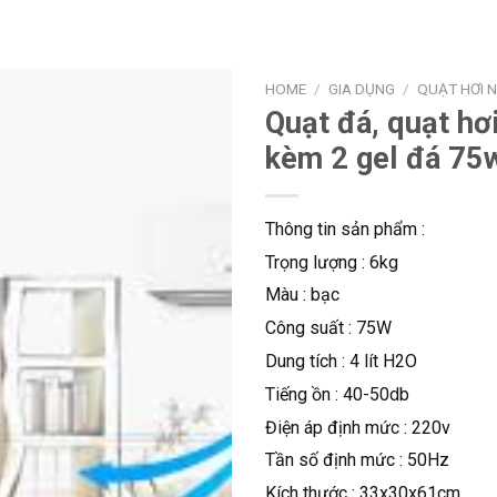
HOME
/
GIA DỤNG
/
QUẠT HƠI 
Quạt đá, quạt hơ
kèm 2 gel đá 75w
Thông tin sản phẩm :
Trọng lượng : 6kg
Màu : bạc
Công suất : 75W
Dung tích : 4 lít H2O
Tiếng ồn : 40-50db
Điện áp định mức : 220v
Tần số định mức : 50Hz
Kích thước : 33x30x61cm