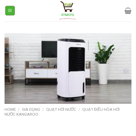
Skip
to
content
HOME
/
GIA DỤNG
/
QUẠT HƠI NƯỚC
/
QUẠT ĐIỀU HÒA HƠI
NƯỚC KANGAROO