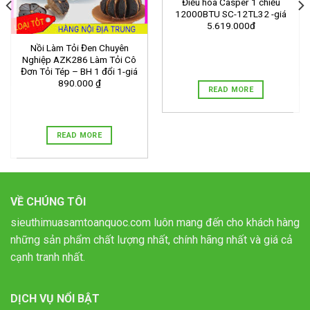
Điều hòa Casper 1 chiều
12000BTU SC-12TL32 -giá
5.619.000đ
Nồi Làm Tỏi Đen Chuyên
Nghiệp AZK286 Làm Tỏi Cô
Đơn Tỏi Tép – BH 1 đổi 1-giá
890.000 ₫
READ MORE
READ MORE
VỀ CHÚNG TÔI
sieuthimuasamtoanquoc.com luôn mang đến cho khách hàng
những sản phẩm chất lượng nhất, chính hãng nhất và giá cả
cạnh tranh nhất.
DỊCH VỤ NỔI BẬT