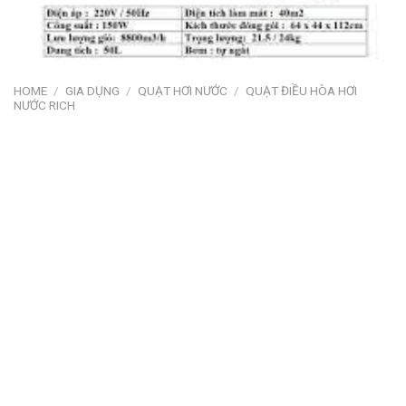
HOME
/
GIA DỤNG
/
QUẠT HƠI NƯỚC
/
QUẠT ĐIỀU HÒA HƠI
NƯỚC RICH