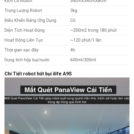
Kích Cỡ Robot:
34cmX34cmX8cm
Trọng Lượng Robot:
3kg
Điều Khiển Bằng Ứng Dụng
Có
Diện Tích Hoạt Động
~200m2 trong 180 phút
Hoạt Động Liên Tục
~120 phút/1 lần
Thời gian sạc đầy
4h
Dung tích hộp bụi/nước
600ml/300ml
Chi Tiết robot hút bụi ilife A9S