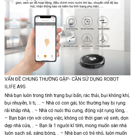
VẤN ĐỀ CHUNG THƯỜNG GẶP- CẦN SỬ DỤNG ROBOT
ILIFE A9S
Nhà bạn luôn trong tình trạng bụi bẩn, rác thải, bụi không khí,
bụi nhuyễn, li ti, … – Nhà có con gái, tóc thường hay bị rụng
rãi khắp nhà, .. – Nhà có nuôi thú cưng, động vật rụng lông, ..
– Bạn bận rộn với công việc, không có thời gian vệ sinh, dọn
dẹp nhà cửa, .. – Bạn là 1 người kĩ tính, mong muốn sàn nhà
luôn sạch sẽ, sáng bóng, .. – Nhà bạn có trẻ nhỏ, luôn muốn