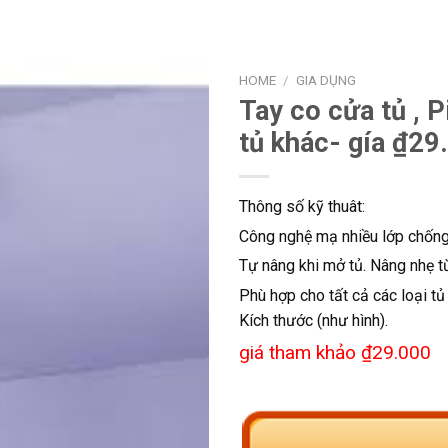
HOME
/
GIA DỤNG
Tay co cửa tủ , P
tủ khác- gía ₫29
Thông số kỹ thuât:
Công nghệ mạ nhiều lớp chống 
Tự nâng khi mở tủ. Nâng nhẹ từ
Phù hợp cho tất cả các loại tủ
Kích thước (như hình).
giá tham khảo ₫29.000