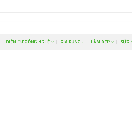
ĐIỆN TỬ CÔNG NGHỆ
GIA DỤNG
LÀM ĐẸP
SỨC 