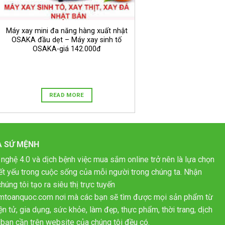
Máy xay mini đa năng hàng xuất nhật
OSAKA đầu dẹt – Máy xay sinh tố
OSAKA-giá 142.000đ
READ MORE
À SỨ MỆNH
 nghệ 4.0 và dịch bệnh việc mua sắm online trở nên là lựa chọn
hiết yếu trong cuộc sống của mỗi người trong chúng ta. Nhận
húng tôi tạo ra siêu thị trực tuyến
mtoanquoc.com nơi mà các bạn sẽ tìm được mọi sản phẩm từ
n tử, gia dụng, sức khỏe, làm đẹp, thực phẩm, thời trang, dịch
bạn cần trên website của chúng tôi đều có.