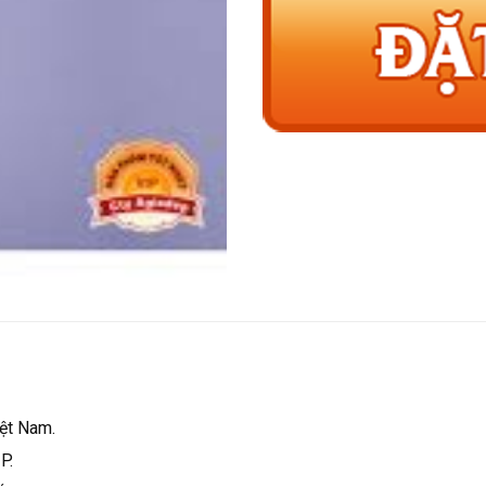
iệt Nam.
P.