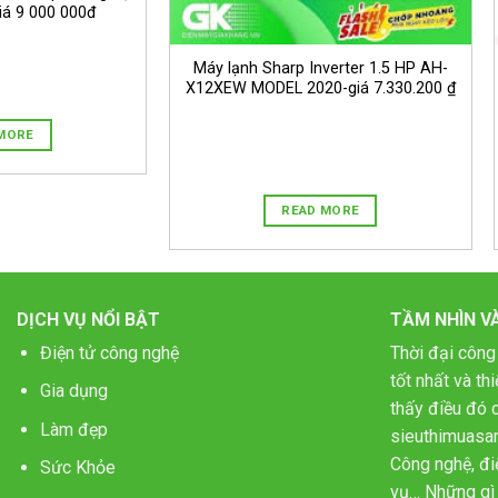
iá 9 000 000đ
Máy lạnh Sharp Inverter 1.5 HP AH-
X12XEW MODEL 2020-giá 7.330.200 ₫
MORE
READ MORE
DỊCH VỤ NỔI BẬT
TẦM NHÌN V
Điện tử công nghệ
Thời đại công
tốt nhất và t
Gia dụng
thấy điều đó c
Làm đẹp
sieuthimuasa
Công nghệ, điệ
Sức Khỏe
vụ… Những gì 