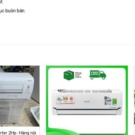
t.
ục buôn bán.
erter 2Hp- Hàng nội