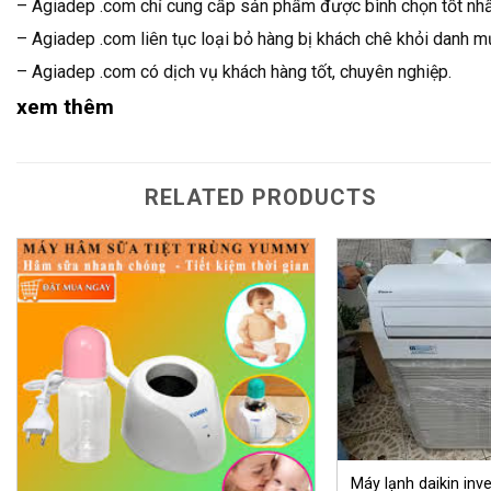
– Agiadep .com chỉ cung cấp sản phẩm được bình chọn tốt nhấ
– Agiadep .com liên tục loại bỏ hàng bị khách chê khỏi danh m
– Agiadep .com có dịch vụ khách hàng tốt, chuyên nghiệp.
xem thêm
RELATED PRODUCTS
Máy lạnh daikin inv