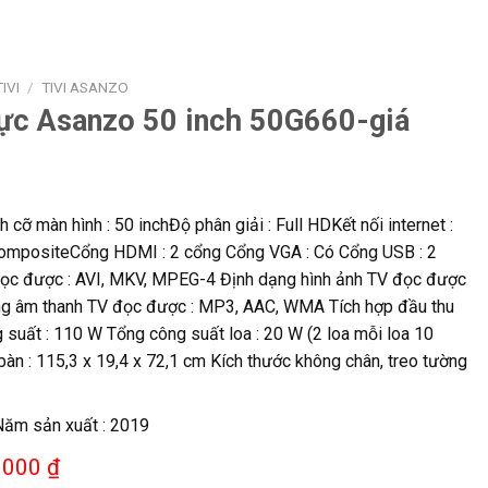
TIVI
/
TIVI ASANZO
lực Asanzo 50 inch 50G660-giá
ch cỡ màn hình : 50 inchĐộ phân giải : Full HDKết nối internet :
ompositeCổng HDMI : 2 cổng Cổng VGA : Có Cổng USB : 2
ọc được : AVI, MKV, MPEG-4 Định dạng hình ảnh TV đọc được
ng âm thanh TV đọc được : MP3, AAC, WMA Tích hợp đầu thu
suất : 110 W Tổng công suất loa : 20 W (2 loa mỗi loa 10
bàn : 115,3 x 19,4 x 72,1 cm Kích thước không chân, treo tường
Năm sản xuất : 2019
.000 ₫