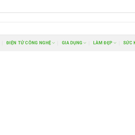
ĐIỆN TỬ CÔNG NGHỆ
GIA DỤNG
LÀM ĐẸP
SỨC 