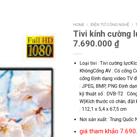
HOME
/
ĐIỆN TỬ CÔNG NGHỆ
/
Tivi kính cường 
7.690.000 ₫
Loại tivi : Tivi cường lựcKí
KhôngCổng AV : Có cổng C
cổng Định dạng video TV đ
: JPEG, BMP, PNG Định dạ
kỹ thuật số : DVB-T2 Công 
W)Kích thước có chân, đặt 
: 112,1 x 5,4 x 67,5 cm
Nơi sản xuất : Trung Quốc 
giá tham khảo 7.690