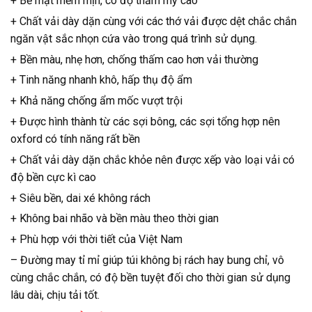
+ Bề mặt mềm mịn, có độ thẩm mỹ cao
+ Chất vải dày dặn cùng với các thớ vải được dệt chắc chắn
ngăn vật sắc nhọn cứa vào trong quá trình sử dụng.
+ Bền màu, nhẹ hơn, chống thấm cao hơn vải thường
+ Tinh năng nhanh khô, hấp thụ độ ẩm
+ Khả năng chống ẩm mốc vượt trội
+ Được hình thành từ các sợi bông, các sợi tổng hợp nên
oxford có tính năng rất bền
+ Chất vải dày dặn chắc khỏe nên được xếp vào loại vải có
độ bền cực kì cao
+ Siêu bền, dai xé không rách
+ Không bai nhão và bền màu theo thời gian
+ Phù hợp với thời tiết của Việt Nam
– Đường may tỉ mỉ giúp túi không bị rách hay bung chỉ, vô
cùng chắc chắn, có độ bền tuyệt đối cho thời gian sử dụng
lâu dài, chịu tải tốt.