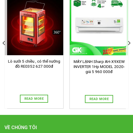
Lò sưởi 5 chiều , có thể nướng
MÁY LẠNH Sharp AH-X9XEW
đồ RE0352 627.000đ
INVERTER 1Hp MODEL 2020-
giá 5 960 000đ
READ MORE
READ MORE
VỀ CHÚNG TÔI