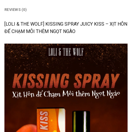
REVIEWS (0)
[LOLI & THE WOLF] KISSING SPRAY JUICY KISS – XỊT HÔN
ĐỂ CHẠM MÔI THÊM NGỌT NGÀO