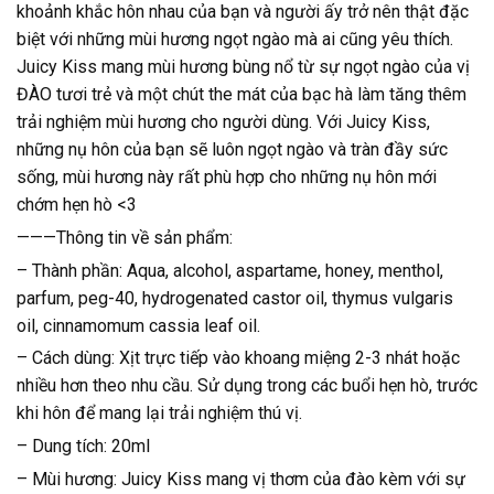
khoảnh khắc hôn nhau của bạn và người ấy trở nên thật đặc
biệt với những mùi hương ngọt ngào mà ai cũng yêu thích.
Juicy Kiss mang mùi hương bùng nổ từ sự ngọt ngào của vị
ĐÀO tươi trẻ và một chút the mát của bạc hà làm tăng thêm
trải nghiệm mùi hương cho người dùng. Với Juicy Kiss,
những nụ hôn của bạn sẽ luôn ngọt ngào và tràn đầy sức
sống, mùi hương này rất phù hợp cho những nụ hôn mới
chớm hẹn hò <3
———Thông tin về sản phẩm:
– Thành phần: Aqua, alcohol, aspartame, honey, menthol,
parfum, peg-40, hydrogenated castor oil, thymus vulgaris
oil, cinnamomum cassia leaf oil.
– Cách dùng: Xịt trực tiếp vào khoang miệng 2-3 nhát hoặc
nhiều hơn theo nhu cầu. Sử dụng trong các buổi hẹn hò, trước
khi hôn để mang lại trải nghiệm thú vị.
– Dung tích: 20ml
– Mùi hương: Juicy Kiss mang vị thơm của đào kèm với sự