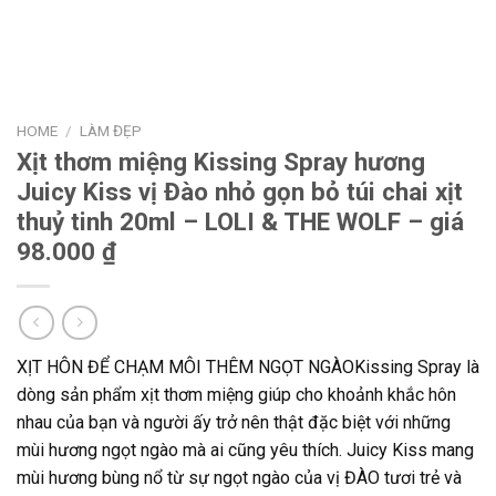
HOME
/
LÀM ĐẸP
Xịt thơm miệng Kissing Spray hương
Juicy Kiss vị Đào nhỏ gọn bỏ túi chai xịt
thuỷ tinh 20ml – LOLI & THE WOLF – giá
98.000 ₫
XỊT HÔN ĐỂ CHẠM MÔI THÊM NGỌT NGÀOKissing Spray là
dòng sản phẩm xịt thơm miệng giúp cho khoảnh khắc hôn
nhau của bạn và người ấy trở nên thật đặc biệt với những
mùi hương ngọt ngào mà ai cũng yêu thích. Juicy Kiss mang
mùi hương bùng nổ từ sự ngọt ngào của vị ĐÀO tươi trẻ và