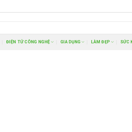
ĐIỆN TỬ CÔNG NGHỆ
GIA DỤNG
LÀM ĐẸP
SỨC 