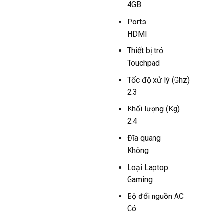
4GB
Ports
HDMI
Thiết bị trỏ
Touchpad
Tốc độ xử lý (Ghz)
2.3
Khối lượng (Kg)
2.4
Đĩa quang
Không
Loại Laptop
Gaming
Bộ đổi nguồn AC
Có