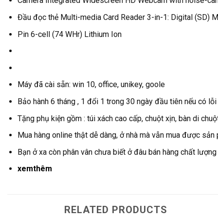
Camera Integrated Widescreen HD Webcam with noise-cance
Đầu đọc thẻ Multi-media Card Reader 3-in-1: Digital (SD) 
Pin 6-cell (74 WHr) Lithium Ion
Máy đã cài sẵn: win 10, office, unikey, goole
Bảo hành 6 tháng , 1 đổi 1 trong 30 ngày đầu tiên nếu có lỗi
Tặng phụ kiện gồm : túi xách cao cấp, chuột xịn, bàn di chuộ
Mua hàng online thật dễ dàng, ở nhà mà vẫn mua được sản
Bạn ở xa còn phân vân chưa biết ở đâu bán hàng chất lượng
xemthêm
RELATED PRODUCTS