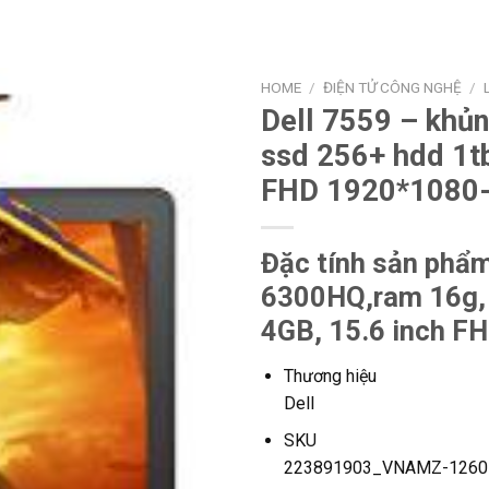
HOME
/
ĐIỆN TỬ CÔNG NGHỆ
/
Dell 7559 – khủ
ssd 256+ hdd 1t
FHD 1920*1080-
Đặc tính sản phẩm
6300HQ,ram 16g, 
4GB, 15.6 inch F
Thương hiệu
Dell
SKU
223891903_VNAMZ-1260