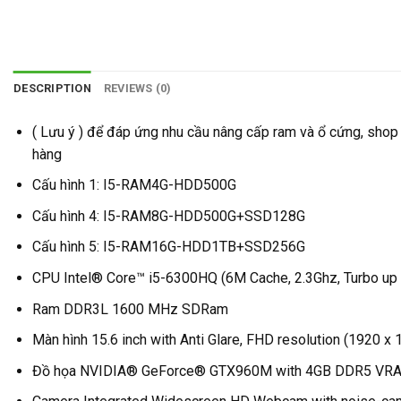
DESCRIPTION
REVIEWS (0)
( Lưu ý ) để đáp ứng nhu cầu nâng cấp ram và ổ cứng, shop c
hàng
Cấu hình 1: I5-RAM4G-HDD500G
Cấu hình 4: I5-RAM8G-HDD500G+SSD128G
Cấu hình 5: I5-RAM16G-HDD1TB+SSD256G
CPU Intel® Core™ i5-6300HQ (6M Cache, 2.3Ghz, Turbo up t
Ram DDR3L 1600 MHz SDRam
Màn hình 15.6 inch with Anti Glare, FHD resolution (1920 x 
Đồ họa NVIDIA® GeForce® GTX960M with 4GB DDR5 VR