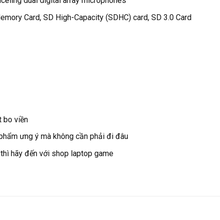
ling dual digital array microphones
Memory Card, SD High-Capacity (SDHC) card, SD 3.0 Card
t bo viền
 phẩm ưng ý mà không cần phải đi đâu
 thì hãy đến với shop laptop game