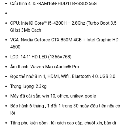
Cấu hình 4: I5-RAM16G-HDD1TB+SSD256G
CPU: Intel® Core™ i5-4200H – 2.8Ghz (Turbo Boot 3.5
GHz) 3Mb Cach
VGA: Nvidia Geforce GTX 850M 4GB + Intel Graphic HD
4600
LCD: 14.1″ HD LED (1366×768)
Âm thanh: Waves MaxxAudio® Pro
Đọc thẻ nhớ 8 in 1, HDMI, Wifi , Bluetooth 4.0, USB 3.0.
Trọng lượng: 2.3kg
Máy đã cài sẵn: win 10, office, unikey, goole
Bảo hành 6 tháng , 1 đổi 1 trong 30 ngày đầu tiên nếu có
lỗi
Tặng phụ kiện gồm : túi xách cao cấp, chuột xịn, bàn di