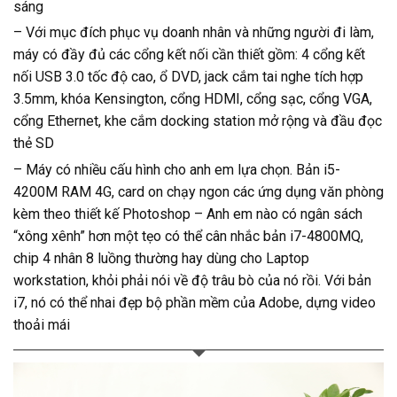
sáng
– Với mục đích phục vụ doanh nhân và những người đi làm,
máy có đầy đủ các cổng kết nối cần thiết gồm: 4 cổng kết
nối USB 3.0 tốc độ cao, ổ DVD, jack cắm tai nghe tích hợp
3.5mm, khóa Kensington, cổng HDMI, cổng sạc, cổng VGA,
cổng Ethernet, khe cắm docking station mở rộng và đầu đọc
thẻ SD
– Máy có nhiều cấu hình cho anh em lựa chọn. Bản i5-
4200M RAM 4G, card on chạy ngon các ứng dụng văn phòng
kèm theo thiết kế Photoshop – Anh em nào có ngân sách
“xông xênh” hơn một tẹo có thể cân nhắc bản i7-4800MQ,
chip 4 nhân 8 luồng thường hay dùng cho Laptop
workstation, khỏi phải nói về độ trâu bò của nó rồi. Với bản
i7, nó có thể nhai đẹp bộ phần mềm của Adobe, dựng video
thoải mái