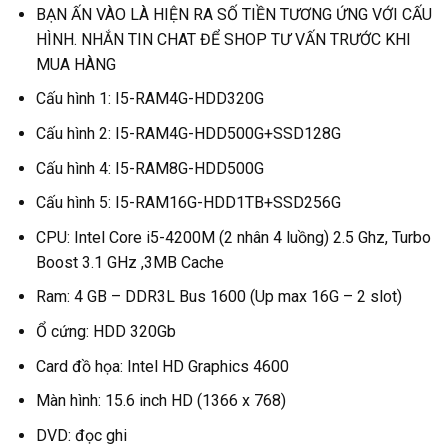
BẠN ẤN VÀO LÀ HIỆN RA SỐ TIỀN TƯƠNG ỨNG VỚI CẤU
HÌNH. NHẮN TIN CHAT ĐỂ SHOP TƯ VẤN TRƯỚC KHI
MUA HÀNG
Cấu hình 1: I5-RAM4G-HDD320G
Cấu hình 2: I5-RAM4G-HDD500G+SSD128G
Cấu hình 4: I5-RAM8G-HDD500G
Cấu hình 5: I5-RAM16G-HDD1TB+SSD256G
CPU: Intel Core i5-4200M (2 nhân 4 luồng) 2.5 Ghz, Turbo
Boost 3.1 GHz ,3MB Cache
Ram: 4 GB – DDR3L Bus 1600 (Up max 16G – 2 slot)
Ổ cứng: HDD 320Gb
Card đồ họa: Intel HD Graphics 4600
Màn hình: 15.6 inch HD (1366 x 768)
DVD: đọc ghi