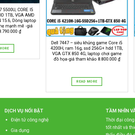
7 5500U, CORE I5
DD 1TB, VGA AMD
15.6, Dòng laptop
nhẹ mạnh mẽ -giá
.790.000 ₫
Dell 7447 – siêu khủng game Core i5
4200H, ram 16g, ssd 256G+ hdd 1TB,
MORE
VGA GTX 850 4G, laptop chơi game
đồ họa-giá tham khảo 8.800.000 ₫
READ MORE
DỊCH VỤ NỔI BẬT
TẦM NHÌN V
Điện tử công nghệ
Thời đại công
tốt nhất và t
Gia dụng
thấy điều đó c