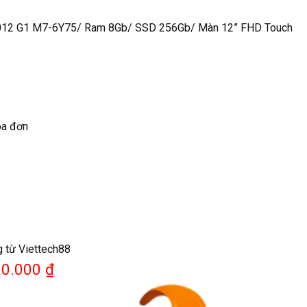
1012 G1 M7-6Y75/ Ram 8Gb/ SSD 256Gb/ Màn 12” FHD Touch
óa đơn
g từ Viettech88
00.000 ₫