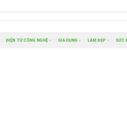
ĐIỆN TỬ CÔNG NGHỆ
GIA DỤNG
LÀM ĐẸP
SỨC 