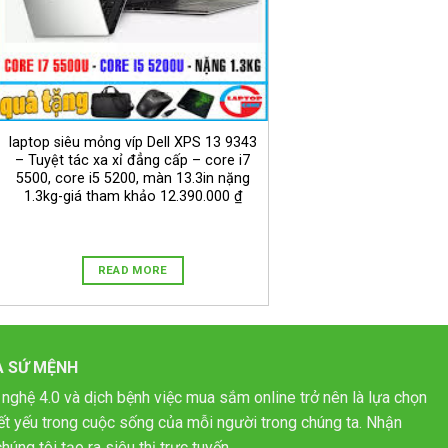
laptop siêu mỏng víp Dell XPS 13 9343
– Tuyệt tác xa xỉ đẳng cấp – core i7
5500, core i5 5200, màn 13.3in nặng
1.3kg-giá tham khảo 12.390.000 ₫
READ MORE
À SỨ MỆNH
 nghệ 4.0 và dịch bệnh việc mua sắm online trở nên là lựa chọn
hiết yếu trong cuộc sống của mỗi người trong chúng ta. Nhận
húng tôi tạo ra siêu thị trực tuyến