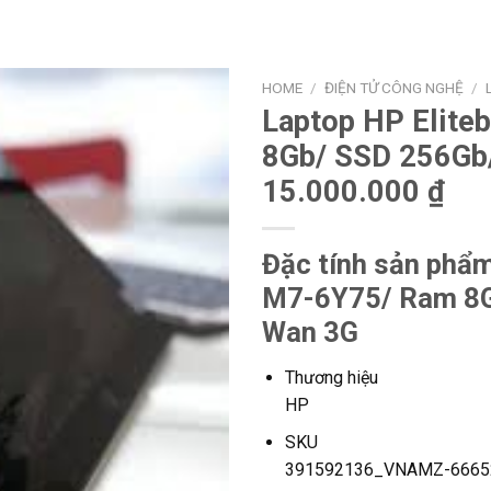
HOME
/
ĐIỆN TỬ CÔNG NGHỆ
/
Laptop HP Elit
8Gb/ SSD 256Gb/
15.000.000 ₫
Đặc tính sản phẩ
M7-6Y75/ Ram 8G
Wan 3G
Thương hiệu
HP
SKU
391592136_VNAMZ-6665