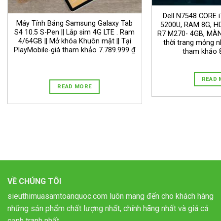
Dell N7548 CORE i
Máy Tính Bảng Samsung Galaxy Tab
5200U, RAM 8G, H
S4 10.5 S-Pen || Lắp sim 4G LTE . Ram
R7 M270- 4GB, MÀN 
4/64GB || Mở khóa Khuôn mặt || Tại
thời trang mỏng 
PlayMobile-giá tham khảo 7.789.999 ₫
tham khảo 8
READ 
READ MORE
VỀ CHÚNG TÔI
sieuthimuasamtoanquoc.com luôn mang đến cho khách hàng
những sản phẩm chất lượng nhất, chính hãng nhất và giá cả
cạnh tranh nhất.