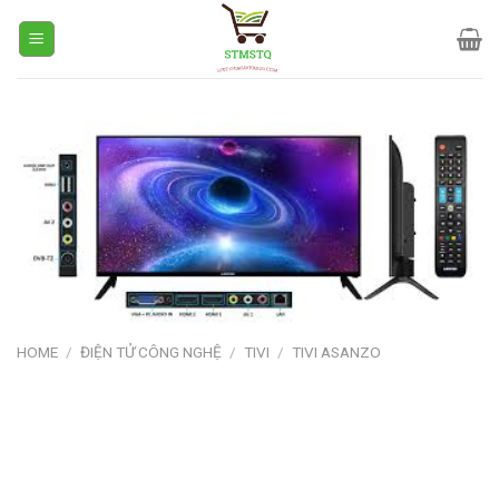
Skip
to
content
HOME
/
ĐIỆN TỬ CÔNG NGHỆ
/
TIVI
/
TIVI ASANZO