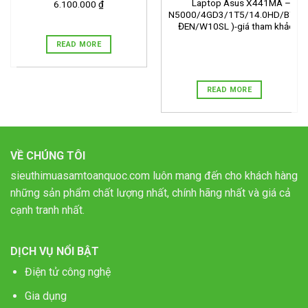
Laptop Asus X441MA – GA
6.100.000 ₫
N5000/4GD3/1T5/14.0HD/BT4.
ĐEN/W10SL )-giá tham khảo 7.
READ MORE
READ MORE
VỀ CHÚNG TÔI
sieuthimuasamtoanquoc.com luôn mang đến cho khách hàng
những sản phẩm chất lượng nhất, chính hãng nhất và giá cả
cạnh tranh nhất.
DỊCH VỤ NỔI BẬT
Điện tử công nghệ
Gia dụng