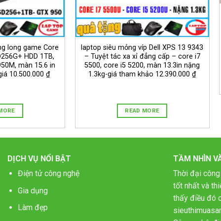
g long game Core
laptop siêu mỏng víp Dell XPS 13 9343
D256G+ HDD 1TB,
– Tuyệt tác xa xỉ đẳng cấp – core i7
50M, màn 15.6 in
5500, core i5 5200, màn 13.3in nặng
iá 10.500.000 ₫
1.3kg-giá tham khảo 12.390.000 ₫
MORE
READ MORE
DỊCH VỤ NỔI BẬT
TẦM NHÌN V
Điện tử công nghệ
Thời đại công
tốt nhất và t
Gia dụng
thấy điều đó c
Làm đẹp
sieuthimuasa