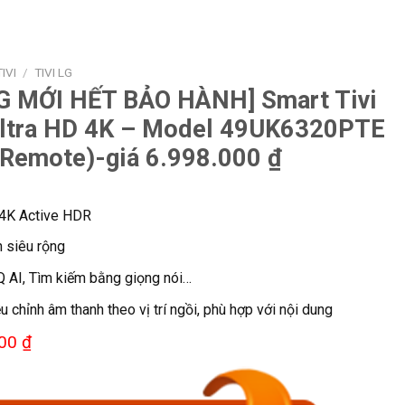
TIVI
/
TIVI LG
 MỚI HẾT BẢO HÀNH] Smart Tivi
Ultra HD 4K – Model 49UK6320PTE
 Remote)-giá 6.998.000 ₫
 4K Active HDR
n siêu rộng
Q AI, Tìm kiếm bằng giọng nói…
u chỉnh âm thanh theo vị trí ngồi, phù hợp với nội dung
00 ₫