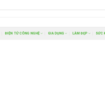
ĐIỆN TỬ CÔNG NGHỆ
GIA DỤNG
LÀM ĐẸP
SỨC 